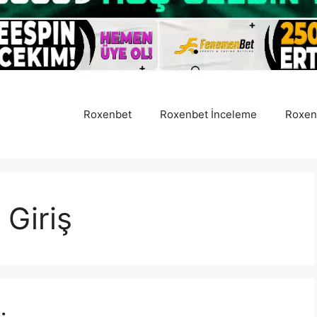
Roxenbet
Roxenbet İnceleme
Roxen
Giriş