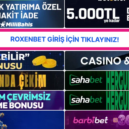
ROXENBET GİRİŞ İÇİN TIKLAYINIZ!