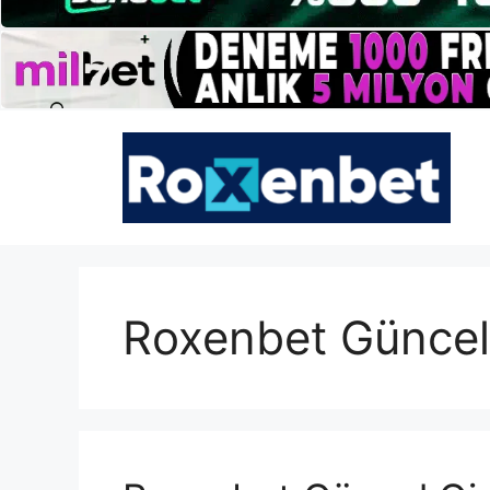
İçeriğe
atla
Roxenbet Güncel 