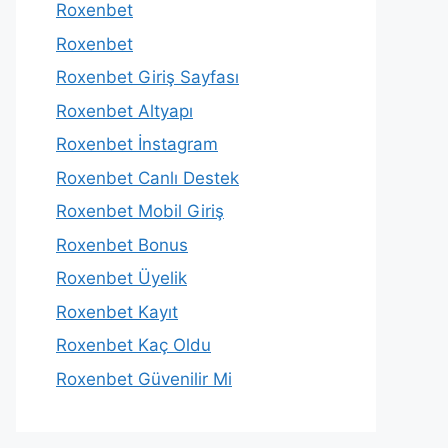
Roxenbet
Roxenbet
Roxenbet Giriş Sayfası
Roxenbet Altyapı
Roxenbet İnstagram
Roxenbet Canlı Destek
Roxenbet Mobil Giriş
Roxenbet Bonus
Roxenbet Üyelik
Roxenbet Kayıt
Roxenbet Kaç Oldu
Roxenbet Güvenilir Mi