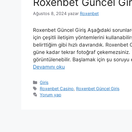
Roxenbet Güncel Gir
Ağustos 8, 2024
yazar
Roxenbet
Roxenbet Güncel Giriş Aşağıdaki sorunlard
için çeşitli iletişim yöntemlerini kullanab
belirttiğim gibi hızlı davrandık. Roxenbet 
güne kadar tekrar fotoğraf çekemezsiniz.
görüntülenebilir. Başlamak için şu soruyu 
Devamını oku
Kategoriler
Giriş
Etiketler
Roxenbet Casino
,
Roxenbet Güncel Giriş
Yorum yap