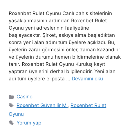
Roxenbet Rulet Oyunu Canlı bahis sitelerinin
yasaklanmasının ardından Roxenbet Rulet
Oyunu yeni adreslerinin faaliyetine
başlayacaktır. Şirket, askıya alma başladıktan
sonra yeni alan adını tüm üyelere açıkladı. Bu,
üyelerin zarar görmesini önler, zaman kazandırır
ve üyelerin durumu hemen bildirmelerine olanak
tanır. Roxenbet Rulet Oyunu Kuruluş kayıt
yaptıran üyelerini derhal bilgilendirir. Yeni alan
adı tüm üyelere e-posta …
Devamını oku
Kategoriler
Casino
Etiketler
Roxenbet Güvenilir Mi
,
Roxenbet Rulet
Oyunu
Yorum yap