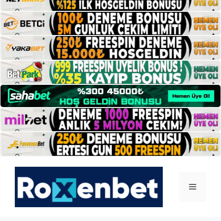
İçeriğe
atla
Menü