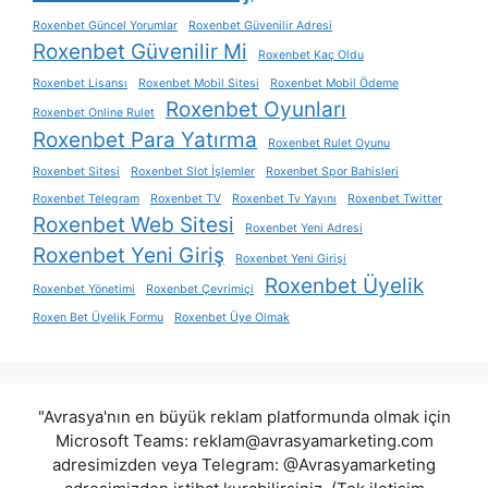
Roxenbet Güncel Yorumlar
Roxenbet Güvenilir Adresi
Roxenbet Güvenilir Mi
Roxenbet Kaç Oldu
Roxenbet Lisansı
Roxenbet Mobil Sitesi
Roxenbet Mobil Ödeme
Roxenbet Oyunları
Roxenbet Online Rulet
Roxenbet Para Yatırma
Roxenbet Rulet Oyunu
Roxenbet Sitesi
Roxenbet Slot İşlemler
Roxenbet Spor Bahisleri
Roxenbet Telegram
Roxenbet TV
Roxenbet Tv Yayını
Roxenbet Twitter
Roxenbet Web Sitesi
Roxenbet Yeni Adresi
Roxenbet Yeni Giriş
Roxenbet Yeni Girişi
Roxenbet Üyelik
Roxenbet Yönetimi
Roxenbet Çevrimiçi
Roxen Bet Üyelik Formu
Roxenbet Üye Olmak
"Avrasya'nın en büyük reklam platformunda olmak için
Microsoft Teams:
reklam@avrasyamarketing.com
adresimizden veya Telegram: @Avrasyamarketing