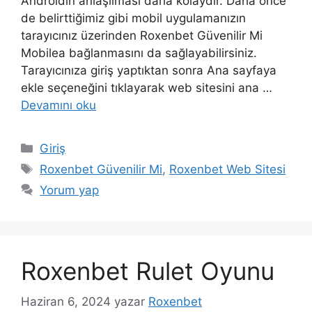
Androidin anlaşılması daha kolaydır. Daha önce
de belirttiğimiz gibi mobil uygulamanızın
tarayıcınız üzerinden Roxenbet Güvenilir Mi
Mobilea bağlanmasını da sağlayabilirsiniz.
Tarayıcınıza giriş yaptıktan sonra Ana sayfaya
ekle seçeneğini tıklayarak web sitesini ana …
Devamını oku
Kategoriler
Giriş
Etiketler
Roxenbet Güvenilir Mi
,
Roxenbet Web Sitesi
Yorum yap
Roxenbet Rulet Oyunu
Haziran 6, 2024
yazar
Roxenbet