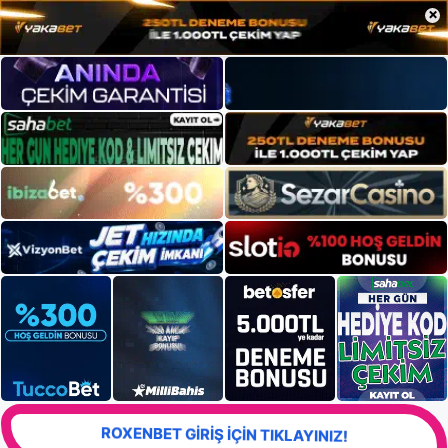
×
ROXENBET GİRİŞ İÇİN TIKLAYINIZ!