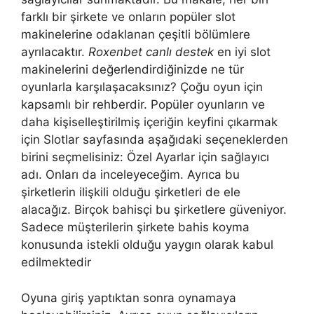
farklı bir şirkete ve onların popüler slot
makinelerine odaklanan çeşitli bölümlere
ayrılacaktır.
Roxenbet canlı destek
en iyi slot
makinelerini değerlendirdiğinizde ne tür
oyunlarla karşılaşacaksınız? Çoğu oyun için
kapsamlı bir rehberdir. Popüler oyunların ve
daha kişiselleştirilmiş içeriğin keyfini çıkarmak
için Slotlar sayfasında aşağıdaki seçeneklerden
birini seçmelisiniz: Özel Ayarlar için sağlayıcı
adı. Onları da inceleyeceğim. Ayrıca bu
şirketlerin ilişkili olduğu şirketleri de ele
alacağız. Birçok bahisçi bu şirketlere güveniyor.
Sadece müşterilerin şirkete bahis koyma
konusunda istekli olduğu yaygın olarak kabul
edilmektedir
Oyuna giriş yaptıktan sonra oynamaya