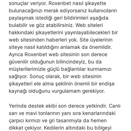
sonuçlar veriyor. Roxenbet nasıl şikayette
bulunacağınızı merak ediyorsanız kullanıcıların
paylaşmak istediği geri bildirimleri aşağıda
bulabilir ve göz atabilirsiniz. Web siteleri
hakkındaki şikayetlerini yayınlayabilecekleri bir
web sitesinden haberleri yok. Site üyelerinin
siteye nasıl katıldığını anlamak da önemlidir.
Ayrıca Roxenbet web sitesinin son derece
güvenilir olduğunun bilincindeyiz, bu da
müşterilerimizle güçlü bağlantılar kurmamızı
sağlıyor. Sonuç olarak, bir web sitesinin
şikayetleri ele alma şeklinin önemli bir endişe
kaynağı olduğunu vurgulamam gerekiyor.
Yerinde destek ekibi son derece yetkindir. Canlı
sarı ve mavi tonlarının yanı sıra kenarlarındaki
çarpıcı kırmızı ve gri tasarımıyla da hemen
dikkat çekiyor. Kedilerin altındaki bu bölgeyi