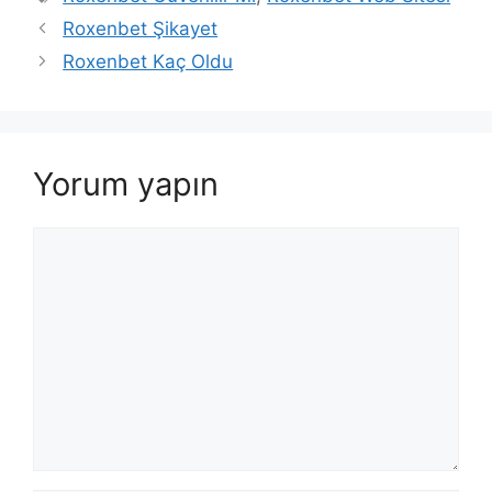
Roxenbet Şikayet
Roxenbet Kaç Oldu
Yorum yapın
Yorum