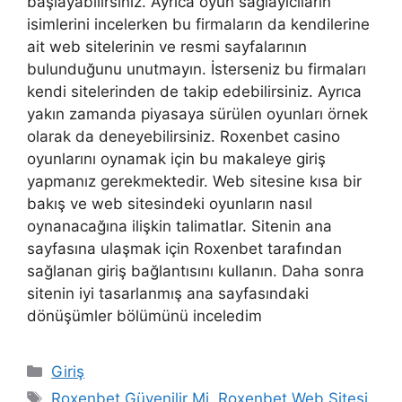
başlayabilirsiniz. Ayrıca oyun sağlayıcıların
isimlerini incelerken bu firmaların da kendilerine
ait web sitelerinin ve resmi sayfalarının
bulunduğunu unutmayın. İsterseniz bu firmaları
kendi sitelerinden de takip edebilirsiniz. Ayrıca
yakın zamanda piyasaya sürülen oyunları örnek
olarak da deneyebilirsiniz. Roxenbet casino
oyunlarını oynamak için bu makaleye giriş
yapmanız gerekmektedir. Web sitesine kısa bir
bakış ve web sitesindeki oyunların nasıl
oynanacağına ilişkin talimatlar. Sitenin ana
sayfasına ulaşmak için Roxenbet tarafından
sağlanan giriş bağlantısını kullanın. Daha sonra
sitenin iyi tasarlanmış ana sayfasındaki
dönüşümler bölümünü inceledim
Kategoriler
Giriş
Etiketler
Roxenbet Güvenilir Mi
,
Roxenbet Web Sitesi