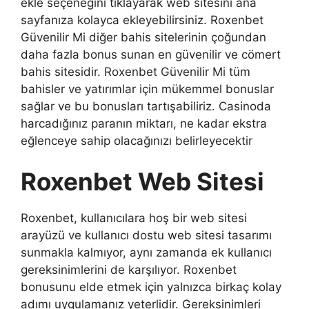
ekle seçeneğini tıklayarak web sitesini ana
sayfanıza kolayca ekleyebilirsiniz. Roxenbet
Güvenilir Mi diğer bahis sitelerinin çoğundan
daha fazla bonus sunan en güvenilir ve cömert
bahis sitesidir. Roxenbet Güvenilir Mi tüm
bahisler ve yatırımlar için mükemmel bonuslar
sağlar ve bu bonusları tartışabiliriz. Casinoda
harcadığınız paranın miktarı, ne kadar ekstra
eğlenceye sahip olacağınızı belirleyecektir
Roxenbet Web Sitesi
Roxenbet, kullanıcılara hoş bir web sitesi
arayüzü ve kullanıcı dostu web sitesi tasarımı
sunmakla kalmıyor, aynı zamanda ek kullanıcı
gereksinimlerini de karşılıyor. Roxenbet
bonusunu elde etmek için yalnızca birkaç kolay
adımı uygulamanız yeterlidir. Gereksinimleri