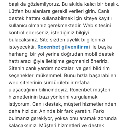
başlıkla gözlemliyoruz. Bu akılda kalıcı bir başlık.
Lütfen bu alanlara gerekli verileri girin. Canlı
destek hattını kullanabilmek için siteye kayıtlı
kullanıcı olmanız gerekmektedir. Web sitesini
kontrol ederseniz, istediğiniz bilgiyi
bulacaksınız. Site sizden üyelik bilgilerinizi
isteyecektir.
Roxenbet güvenilir mi
ile başka
herhangi bir yol yerine doğrudan mobil destek
hattı aracılığıyla iletişime geçmenizi öneririz.
Sitenin canlı yardım noktaları ve geri bildirim
seçenekleri mükemmel. Bunu hızla başarabilen
web sitelerinin sürdürülebilir refaha
ulaşacağının bilincindeyiz. Roxenbet müşteri
hizmetlerinin bazı yönlerini vurgulamak
istiyorum. Canlı destek, müşteri hizmetlerinden
daha hızlıdır. Anında bir fark yaratın. Farkı
bulmanız gerekiyor, yoksa onu aramak zorunda
kalacaksınız. Müşteri hizmetleri ve destek