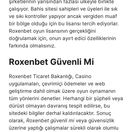
şirketlerinin yarısından fazlası ülkeyle birlikte
çalışıyor. Bahis sitesi sahipleri ve üyeleri ile sık
ve sıkı kontroller yapıyor ancak vergiden muaf
bir bölge olduğu için bu lisansı tercih ediyorlar.
Roxenbet oyun lisansının gerçekliğini
doğrulamak için, onun ayırt edici özelliklerinin
farkında olmalısınız.
Roxenbet Güvenli Mi
Roxenbet Ticaret Bakanlığı, Casino
uygulamaları, çevrimiçi ödemeler ve web
geliştirme dahil olmak üzere oyun oynamanın
tüm yönlerini denetler. Herhangi bir şüpheli veya
dürüst olmayan davranış tespit edilirse, bu
sitedeki bilgiler derhal kaldırılacaktır. Sonuç
olarak,
Roxenbet güvenli mi
veya güvensizlik
üzerine yaptığı çalışmalar sürekli olarak olumlu