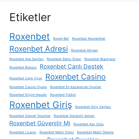
Etiketler
Roxenbet
Roxen Bet
Roxenbet Abonelikler
Roxenbet Adresi
Roxenbet Altyapı
Roxenbet Ana Sayfası
Roxenbet Bahis Sitesi
Roxenbet Blackjack
Roxenbet Canlı Destek
Roxenbet Bonusu
Roxenbet Casino
Roxenbet Canlı Oyun
Roxenbet Casino Oyunu
Roxenbet En Kazandıran Oyunlar
Roxenbet Erişim Hesabı
Roxenbet Futbol
Roxenbet Giriş
Roxenbet Giriş Sayfası
Roxenbet Güncel Yorumlar
Roxenbet Güvenilir Adresi
Roxenbet Güvenilir Mi
Roxenbet Kaç Oldu
Roxenbet Lisansı
Roxenbet Mobil Sitesi
Roxenbet Mobil Ödeme