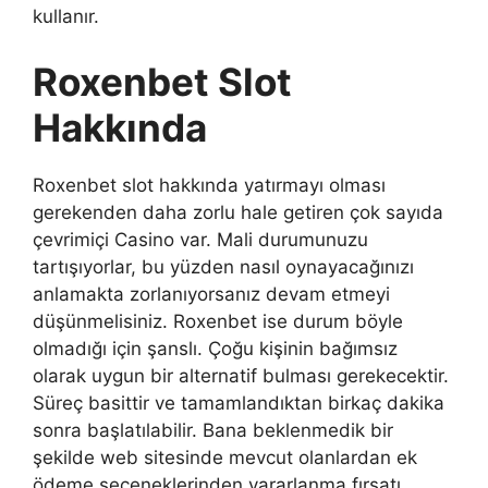
kullanır.
Roxenbet Slot
Hakkında
Roxenbet slot hakkında yatırmayı olması
gerekenden daha zorlu hale getiren çok sayıda
çevrimiçi Casino var. Mali durumunuzu
tartışıyorlar, bu yüzden nasıl oynayacağınızı
anlamakta zorlanıyorsanız devam etmeyi
düşünmelisiniz. Roxenbet ise durum böyle
olmadığı için şanslı. Çoğu kişinin bağımsız
olarak uygun bir alternatif bulması gerekecektir.
Süreç basittir ve tamamlandıktan birkaç dakika
sonra başlatılabilir. Bana beklenmedik bir
şekilde web sitesinde mevcut olanlardan ek
ödeme seçeneklerinden yararlanma fırsatı