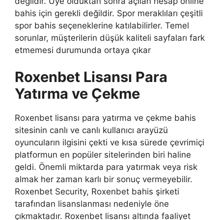
değildir. Üye olduktan sonra açılan hesap online
bahis için gerekli değildir. Spor meraklıları çeşitli
spor bahis seçeneklerine katılabilirler. Temel
sorunlar, müşterilerin düşük kaliteli sayfaları fark
etmemesi durumunda ortaya çıkar
Roxenbet Lisansı Para
Yatırma ve Çekme
Roxenbet lisansı para yatırma ve çekme bahis
sitesinin canlı ve canlı kullanıcı arayüzü
oyuncuların ilgisini çekti ve kısa sürede çevrimiçi
platformun en popüler sitelerinden biri haline
geldi. Önemli miktarda para yatırmak veya risk
almak her zaman karlı bir sonuç vermeyebilir.
Roxenbet Security, Roxenbet bahis şirketi
tarafından lisanslanması nedeniyle öne
çıkmaktadır. Roxenbet lisansı altında faaliyet