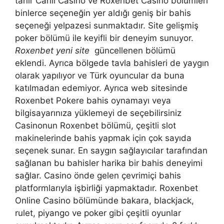
tanır Canlı Casino ve Roxenbet Casino bölümleri
binlerce seçeneğin yer aldığı geniş bir bahis
seçeneği yelpazesi sunmaktadır. Site gelişmiş
poker bölümü ile keyifli bir deneyim sunuyor.
Roxenbet yeni site
güncellenen bölümü
eklendi. Ayrıca bölgede tavla bahisleri de yaygın
olarak yapılıyor ve Türk oyuncular da buna
katılmadan edemiyor. Ayrıca web sitesinde
Roxenbet Pokere bahis oynamayı veya
bilgisayarınıza yüklemeyi de seçebilirsiniz
Casinonun Roxenbet bölümü, çeşitli slot
makinelerinde bahis yapmak için çok sayıda
seçenek sunar. En saygın sağlayıcılar tarafından
sağlanan bu bahisler harika bir bahis deneyimi
sağlar. Casino önde gelen çevrimiçi bahis
platformlarıyla işbirliği yapmaktadır. Roxenbet
Online Casino bölümünde bakara, blackjack,
rulet, piyango ve poker gibi çeşitli oyunlar