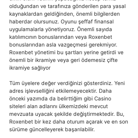
olduğundan ve tarafınıza gönderilen para yasal
kaynaklardan geldiğinden, önemli bilgilerden
haberdar olursunuz. Oyunu şeffaf finansal
uygulamalarla yönetiyoruz. Önemli sayıda
katılımcının bonuslarından veya Roxenbet
bonuslarından asla vazgeçmesi gerekmiyor.
Roxenbet yönetimi bu şartları yerine getirdi ve
önemli bir ikramiye veya geri ödemesiz çifte
ikramiye sağlıyor
Tüm üyelere değer verdiğinizi gösterdiniz. Yeni
adres işlevselliğini etkilemeyecektir. Daha
önceki yazımda da belirttiğim gibi Casino
siteleri alan adlarını ülkemizdeki mevcut
mevzuata uyacak şekilde değiştirmektedir. Bu,
Roxenbet bir kez daha oturum açarak ve en son
sürüme güncelleyerek başarılabilir.