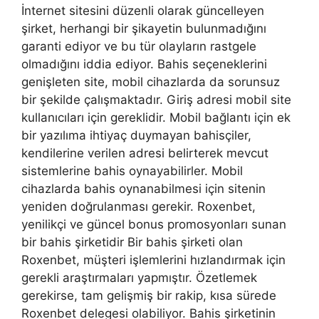
İnternet sitesini düzenli olarak güncelleyen
şirket, herhangi bir şikayetin bulunmadığını
garanti ediyor ve bu tür olayların rastgele
olmadığını iddia ediyor. Bahis seçeneklerini
genişleten site, mobil cihazlarda da sorunsuz
bir şekilde çalışmaktadır. Giriş adresi mobil site
kullanıcıları için gereklidir. Mobil bağlantı için ek
bir yazılıma ihtiyaç duymayan bahisçiler,
kendilerine verilen adresi belirterek mevcut
sistemlerine bahis oynayabilirler. Mobil
cihazlarda bahis oynanabilmesi için sitenin
yeniden doğrulanması gerekir. Roxenbet,
yenilikçi ve güncel bonus promosyonları sunan
bir bahis şirketidir Bir bahis şirketi olan
Roxenbet, müşteri işlemlerini hızlandırmak için
gerekli araştırmaları yapmıştır. Özetlemek
gerekirse, tam gelişmiş bir rakip, kısa sürede
Roxenbet delegesi olabiliyor. Bahis şirketinin