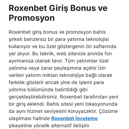
Roxenbet Giriş Bonus ve
Promosyon
Roxenbet giriş bonus ve promosyon bahis
şirketi benzersiz bir para yatırma teknolojisi
kullanıyor ve bu özel göstergenin ön saflarında
yer alıyor. Bu teknik, web sitenize anında fon
ayırmanıza olanak tanır. Tüm yatırımlar özel
yatırıma veya zarar paylaşımına açıktır İzin
verilen yatırım miktarı teknolojiye bağlı olarak
farklılık gösterir ancak yine de işlemi para
yatırma bölümünde belirtildiği gibi
gerçekleştirebilirsiniz. Roxenbet tarafından yeni
bir giriş eklendi. Bahis sitesi yeni lokasyonunda
da aynı hizmet seviyesini koruyacaktır. Çözüme
ulaşılması halinde
Roxenbet İnceleme
şikayetine yönelik alternatif iletişim