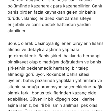
bölümünde kazanarak para kazanabilirler. Canlı
bahis birden fazla kaynaktan gelen bir bahis
türüdür. Bahisçiler diledikleri zaman siteye
erişebilir ve canlı destek hattından yardım
alabilirler.
Sonuç olarak Casinoyla ilgilenen bireylerin lisans
alması ve detaylı araştırma yapması
gerekmektedir. Bahis şirketi hakkında herhangi
bir şikayet olup olmadığını doğruladım ve bahis
şirketinin beklenmedik herhangi bir talep
almadığı görülüyor. Roxenbet bahis sitesi
üyeleri, bahis pazarında yaptıkları yatırımlara ve
sitenin sunduğu promosyon seçeneklerine bağlı
olarak farklı bonus tekliflerinden kazanç elde
edebilirler. Güvenilir bir köpeğin özelliklerine
aşina iseniz, belirli bir ismin anılması pek olası