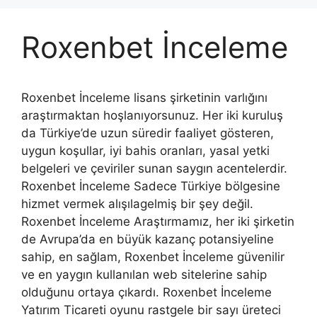
Roxenbet İnceleme
Roxenbet İnceleme lisans şirketinin varlığını
araştırmaktan hoşlanıyorsunuz. Her iki kuruluş
da Türkiye’de uzun süredir faaliyet gösteren,
uygun koşullar, iyi bahis oranları, yasal yetki
belgeleri ve çeviriler sunan saygın acentelerdir.
Roxenbet İnceleme Sadece Türkiye bölgesine
hizmet vermek alışılagelmiş bir şey değil.
Roxenbet İnceleme Araştırmamız, her iki şirketin
de Avrupa’da en büyük kazanç potansiyeline
sahip, en sağlam, Roxenbet İnceleme güvenilir
ve en yaygın kullanılan web sitelerine sahip
olduğunu ortaya çıkardı. Roxenbet İnceleme
Yatırım Ticareti oyunu rastgele bir sayı üreteci