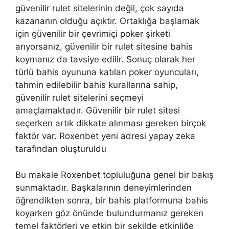
güvenilir rulet sitelerinin değil, çok sayıda
kazananın olduğu açıktır. Ortaklığa başlamak
için güvenilir bir çevrimiçi poker şirketi
arıyorsanız, güvenilir bir rulet sitesine bahis
koymanız da tavsiye edilir. Sonuç olarak her
türlü bahis oyununa katılan poker oyuncuları,
tahmin edilebilir bahis kurallarına sahip,
güvenilir rulet sitelerini seçmeyi
amaçlamaktadır. Güvenilir bir rulet sitesi
seçerken artık dikkate alınması gereken birçok
faktör var. Roxenbet yeni adresi yapay zeka
tarafından oluşturuldu
Bu makale Roxenbet topluluğuna genel bir bakış
sunmaktadır. Başkalarının deneyimlerinden
öğrendikten sonra, bir bahis platformuna bahis
koyarken göz önünde bulundurmanız gereken
temel faktörleri ve etkin bir şekilde etkinliğe