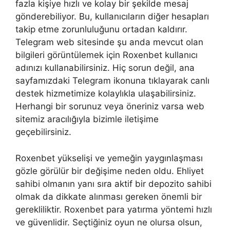
fazla kişiye hızlı ve kolay bir şekilde mesaj
gönderebiliyor. Bu, kullanıcıların diğer hesapları
takip etme zorunluluğunu ortadan kaldırır.
Telegram web sitesinde şu anda mevcut olan
bilgileri görüntülemek için Roxenbet kullanıcı
adınızı kullanabilirsiniz. Hiç sorun değil, ana
sayfamızdaki Telegram ikonuna tıklayarak canlı
destek hizmetimize kolaylıkla ulaşabilirsiniz.
Herhangi bir sorunuz veya öneriniz varsa web
sitemiz aracılığıyla bizimle iletişime
geçebilirsiniz.
Roxenbet yükselişi ve yemeğin yaygınlaşması
gözle görülür bir değişime neden oldu. Ehliyet
sahibi olmanın yanı sıra aktif bir depozito sahibi
olmak da dikkate alınması gereken önemli bir
gerekliliktir. Roxenbet para yatırma yöntemi hızlı
ve güvenlidir. Seçtiğiniz oyun ne olursa olsun,