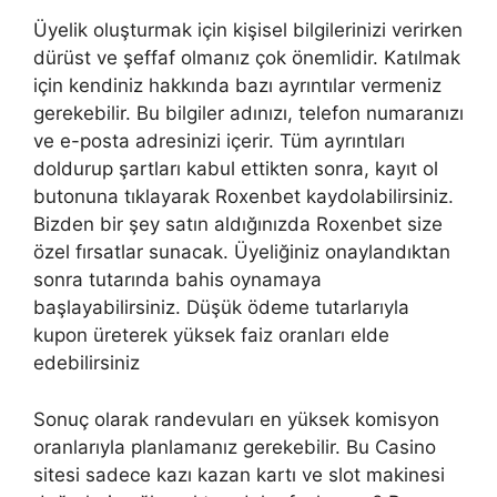
Üyelik oluşturmak için kişisel bilgilerinizi verirken
dürüst ve şeffaf olmanız çok önemlidir. Katılmak
için kendiniz hakkında bazı ayrıntılar vermeniz
gerekebilir. Bu bilgiler adınızı, telefon numaranızı
ve e-posta adresinizi içerir. Tüm ayrıntıları
doldurup şartları kabul ettikten sonra, kayıt ol
butonuna tıklayarak Roxenbet kaydolabilirsiniz.
Bizden bir şey satın aldığınızda Roxenbet size
özel fırsatlar sunacak. Üyeliğiniz onaylandıktan
sonra tutarında bahis oynamaya
başlayabilirsiniz. Düşük ödeme tutarlarıyla
kupon üreterek yüksek faiz oranları elde
edebilirsiniz
Sonuç olarak randevuları en yüksek komisyon
oranlarıyla planlamanız gerekebilir. Bu Casino
sitesi sadece kazı kazan kartı ve slot makinesi