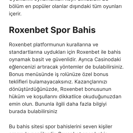
bölüm en popüler olanlar dışındaki tüm oyunları
içerir.
Roxenbet Spor Bahis
Roxenbet platformunun kurallarına ve
standartlarına uydukları için Roxenbet ile bahis
oynamak basit ve güvenlidir. Ayrıca Casinodaki
eğlencenizi artıracak yöntemler de bulabilirsiniz.
Bonus menüsünde iş rolünüze özel bonus
teklifleri bulamayacaksınız. Kazançlarınızı
dönüştürdüğünüzde, Roxenbet bonusunun
hüküm ve koşullarını dikkatlice okuduğunuzdan
emin olun. Bununla ilgili daha fazla bilgiyi
burada bulabilirsiniz
Bu bahis sitesi spor bahislerini seven kişiler