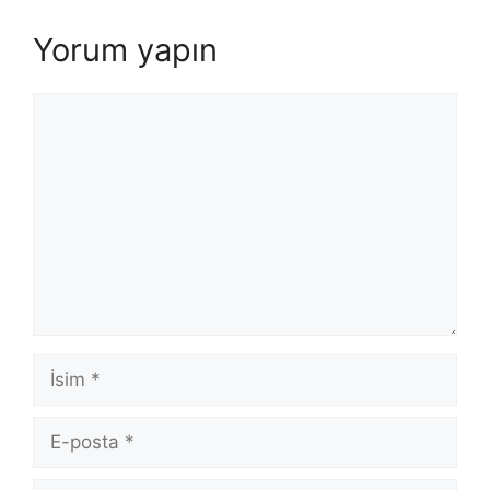
Yorum yapın
Yorum
İsim
E-
posta