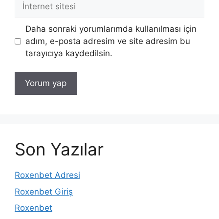
İnternet
sitesi
Daha sonraki yorumlarımda kullanılması için
adım, e-posta adresim ve site adresim bu
tarayıcıya kaydedilsin.
Son Yazılar
Roxenbet Adresi
Roxenbet Giriş
Roxenbet