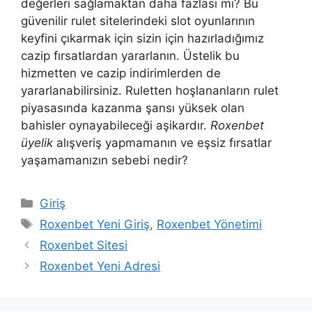
değerleri sağlamaktan daha fazlası mı? Bu
güvenilir rulet sitelerindeki slot oyunlarının
keyfini çıkarmak için sizin için hazırladığımız
cazip fırsatlardan yararlanın. Üstelik bu
hizmetten ve cazip indirimlerden de
yararlanabilirsiniz. Ruletten hoşlananların rulet
piyasasında kazanma şansı yüksek olan
bahisler oynayabileceği aşikardır.
Roxenbet
üyelik
alışveriş yapmamanın ve eşsiz fırsatlar
yaşamamanızın sebebi nedir?
Kategoriler
Giriş
Etiketler
Roxenbet Yeni Giriş
,
Roxenbet Yönetimi
Roxenbet Sitesi
Roxenbet Yeni Adresi