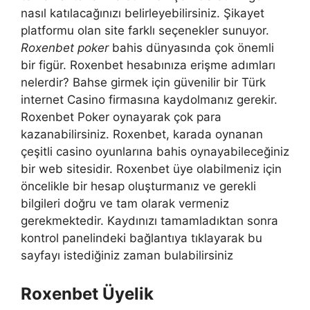
nasıl katılacağınızı belirleyebilirsiniz. Şikayet
platformu olan site farklı seçenekler sunuyor.
Roxenbet poker
bahis dünyasında çok önemli
bir figür. Roxenbet hesabınıza erişme adımları
nelerdir? Bahse girmek için güvenilir bir Türk
internet Casino firmasına kaydolmanız gerekir.
Roxenbet Poker oynayarak çok para
kazanabilirsiniz. Roxenbet, karada oynanan
çeşitli casino oyunlarına bahis oynayabileceğiniz
bir web sitesidir. Roxenbet üye olabilmeniz için
öncelikle bir hesap oluşturmanız ve gerekli
bilgileri doğru ve tam olarak vermeniz
gerekmektedir. Kaydınızı tamamladıktan sonra
kontrol panelindeki bağlantıya tıklayarak bu
sayfayı istediğiniz zaman bulabilirsiniz
Roxenbet Üyelik