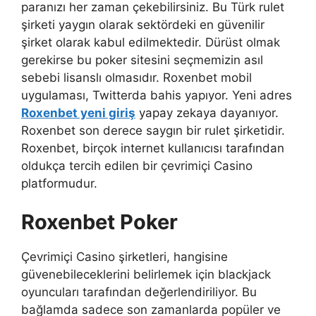
paranızı her zaman çekebilirsiniz. Bu Türk rulet
şirketi yaygın olarak sektördeki en güvenilir
şirket olarak kabul edilmektedir. Dürüst olmak
gerekirse bu poker sitesini seçmemizin asıl
sebebi lisanslı olmasıdır. Roxenbet mobil
uygulaması, Twitterda bahis yapıyor. Yeni adres
Roxenbet yeni giriş
yapay zekaya dayanıyor.
Roxenbet son derece saygın bir rulet şirketidir.
Roxenbet, birçok internet kullanıcısı tarafından
oldukça tercih edilen bir çevrimiçi Casino
platformudur.
Roxenbet Poker
Çevrimiçi Casino şirketleri, hangisine
güvenebileceklerini belirlemek için blackjack
oyuncuları tarafından değerlendiriliyor. Bu
bağlamda sadece son zamanlarda popüler ve