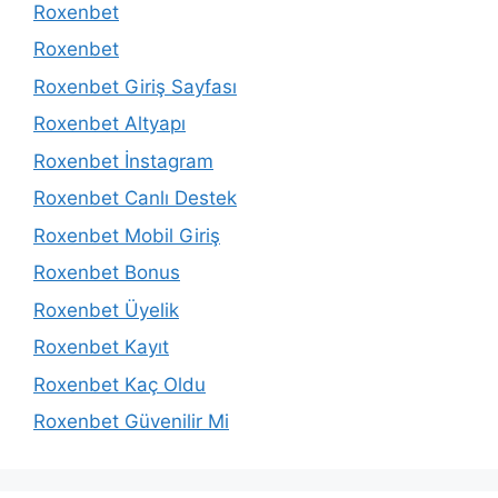
Roxenbet
Roxenbet
Roxenbet Giriş Sayfası
Roxenbet Altyapı
Roxenbet İnstagram
Roxenbet Canlı Destek
Roxenbet Mobil Giriş
Roxenbet Bonus
Roxenbet Üyelik
Roxenbet Kayıt
Roxenbet Kaç Oldu
Roxenbet Güvenilir Mi