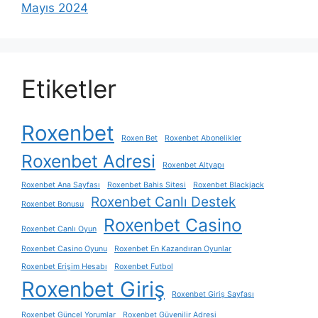
Mayıs 2024
Etiketler
Roxenbet
Roxen Bet
Roxenbet Abonelikler
Roxenbet Adresi
Roxenbet Altyapı
Roxenbet Ana Sayfası
Roxenbet Bahis Sitesi
Roxenbet Blackjack
Roxenbet Canlı Destek
Roxenbet Bonusu
Roxenbet Casino
Roxenbet Canlı Oyun
Roxenbet Casino Oyunu
Roxenbet En Kazandıran Oyunlar
Roxenbet Erişim Hesabı
Roxenbet Futbol
Roxenbet Giriş
Roxenbet Giriş Sayfası
Roxenbet Güncel Yorumlar
Roxenbet Güvenilir Adresi