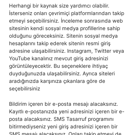
Herhangi bir kaynak size yardımcı olabilir.
İsterseniz onları çevrimiçi platformlarından takip
etmeyi seçebilirsiniz. İnceleme sonrasında web
sitesinin kendi sosyal medya profillerine sahip
olduğunu göreceksiniz. Sitenin sosyal medya
hesaplarını takip ederek sitenin resmi giriş
adresine ulaşabilirsiniz. Instagram, Twitter veya
YouTube kanalınız mevcut giriş adresinizi
görüntüleyecektir. Bu seçeneklere ihtiyaç
duyduğunuzda ulaşabilirsiniz. Ayrıca siteleri
aradığınızda karşınıza çıkanlara göre de
seçebilirsiniz
Bildirim içeren bir e-posta mesajı alacaksınız.
Kayıtlı e-postanızda yeni adresinizi içeren bir e-
posta alacaksınız. SMS Tasarruf programını
bitirmediyseniz yeni giriş adresinizi içeren bir
SMS mesajı alacaksınız. Onları takip etmeyi de