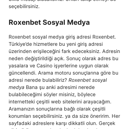
seçebilirsiniz.
Roxenbet Sosyal Medya
Roxenbet sosyal medya giriş adresi Roxenbet.
Türkiye’de hizmetlere bu yeni giriş adresi
üzerinden erişileceğini fark edeceksiniz. Adresin
neden değiştirildiği açık. Sonuç olarak adres bu
yasalara ve Casino işyerlerine uygun olarak
güncellendi. Arama motoru sonuçlarına göre bu
adresi nerede bulabiliriz?
Roxenbet sosyal
medya
Bana şu anki adresimi nerede
bulabileceğimi söyler misiniz, böylece
internetteki çeşitli web sitelerini arayacağım.
Aramanızın sonuçlarına bağlı olarak çeşitli
konumları seçebilirsiniz. ya da size öneririm. Her
sayfadaki adreslere karşı dikkatli olun. Gerçek