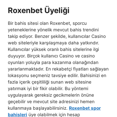
Roxenbet Üyeliği
Bir bahis sitesi olan Roxenbet, sporcu
yeteneklerine yönelik mevcut bahis trendini
takip ediyor. Benzer şekilde, kullanıcılar Casino
web siteleriyle karşılaşmaya daha yatkındır.
Kullanıcılar yüksek oranlı bahis sitelerine ilgi
duyuyor. Birçok kullanıcı Casino ve casino
oyunları yoluyla para kazanma olanağından
yararlanmaktadır. En rekabetçi fiyatları sağlayan
lokasyonu seçmeniz tavsiye edilir. Bahisinizi en
fazla içerik çeşitliliği sunan web sitesine
yatırmak iyi bir fikir olabilir. Bu yöntemi
uygulayarak gereksiz gecikmelerin önüne
geçebilir ve mevcut site adresinizi hemen
kullanmaya başlayabilirsiniz.
Roxenbet spor
bahisleri
üye olabilmek için hesap