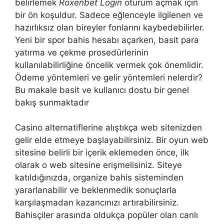
belirlemek
Roxenbet Login
oturum açmak için
bir ön koşuldur. Sadece eğlenceyle ilgilenen ve
hazırlıksız olan bireyler fonlarını kaybedebilirler.
Yeni bir spor bahis hesabı açarken, basit para
yatırma ve çekme prosedürlerinin
kullanılabilirliğine öncelik vermek çok önemlidir.
Ödeme yöntemleri ve gelir yöntemleri nelerdir?
Bu makale basit ve kullanıcı dostu bir genel
bakış sunmaktadır
Casino alternatiflerine alıştıkça web sitenizden
gelir elde etmeye başlayabilirsiniz. Bir oyun web
sitesine belirli bir içerik eklemeden önce, ilk
olarak o web sitesine erişmelisiniz. Siteye
katıldığınızda, organize bahis sisteminden
yararlanabilir ve beklenmedik sonuçlarla
karşılaşmadan kazancınızı artırabilirsiniz.
Bahisçiler arasında oldukça popüler olan canlı