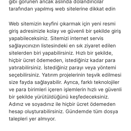
gibi görünen ancak aslında dolandırıcılar
tarafından yapılmış web sitelerine dikkat edin
Web sitemizin keyfini çıkarmak için yeni resmi
giriş adresinizle kolay ve güvenli bir şekilde giriş
yapabileceksiniz. Sitemizi internet servis
sağlayıcınızın listesindeki en sık ziyaret edilen
sitelerden biri yapabilirsiniz. Hızlı bir şekilde,
hiçbir ücret ödemeden, istediğiniz kadar para
yatırabilirsiniz. İstediğiniz parayı veya yöntemi
seçebilirsiniz. Yatırım projelerinin teşvik edilmesi
size fayda sağlayabilir. Ayrıca, farklı teknolojiler
ve para birimleri içeren işlemlerin hızlı ve güvenli
bir şekilde yürütüldüğünü keşfedeceksiniz.
Adınız ve soyadınız ile hiçbir ücret ödemeden
hesap oluşturabilirsiniz. Gündemde tüm dosya
talepleri yer almıyor.